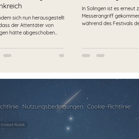
nkreich
In Solingen ist es erneut
Messerangriff gekommen
dem sich nun herausgestellt
während des Festivals der
 dass der Attentäter von
Drei Menschen kamen um
ngen hätte abgeschoben
und...
en sollen, sagte der Leiter des
ums für...
chtlinie
Nutzungsbedingungen
Cookie-Richtlinie
Endzeit Rubrik