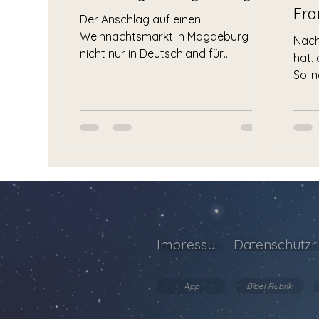
Fra
Der Anschlag auf einen
Weihnachtsmarkt in Magdeburg hat
Nach
nicht nur in Deutschland für
hat,
Entsetzen gesorgt, sondern auch
Soli
internationale...
werd
Zentr
Impressum
Datenschutzri
App
Bibel Rubrik