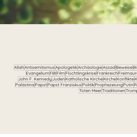
Allah
Antisemitismus
Apologetik
Archäologie
Assad
Beweise
B
Evangelium
FBI
Film
Flüchtlingskrise
Frankreich
Freimaur
John F. Kennedy
Juden
Katholische Kirche
Kirche
Konflikte
K
Palästina
Papst
Papst Franziskus
Politik
Prophezeiung
Putin
R
Toten Meer
Traditionen
Trum