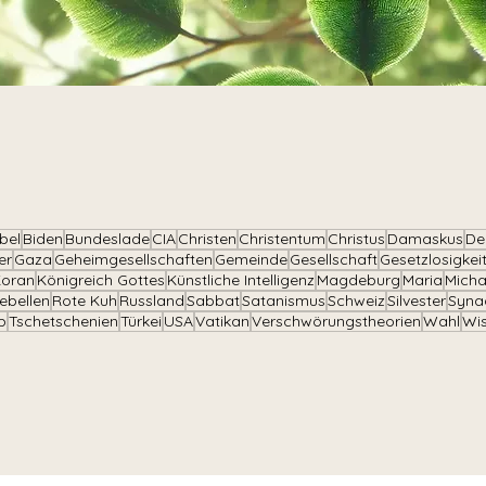
ibel
Biden
Bundeslade
CIA
Christen
Christentum
Christus
Damaskus
De
er
Gaza
Geheimgesellschaften
Gemeinde
Gesellschaft
Gesetzlosigkei
oran
Königreich Gottes
Künstliche Intelligenz
Magdeburg
Maria
Micha
ebellen
Rote Kuh
Russland
Sabbat
Satanismus
Schweiz
Silvester
Syna
p
Tschetschenien
Türkei
USA
Vatikan
Verschwörungstheorien
Wahl
Wi