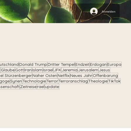
Anmelden
utschland
Donald Trump
Dritter Tempel
Endzeit
Erdogan
Europa
t
Glaube
Gott
Iran
Islam
Israel
JFK
Jeremia
Jerusalem
Jesus
el Stürzenberger
Naher Osten
Netflix
Neues Jahr
Offenbarung
goge
Syrien
Technologie
Terror
Terroranschlag
Theologie
TikTok
ssenschaft
Zeitreise
rael
update