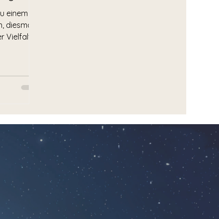
 zu einem
, diesmal
 Vielfalt.
s Leben,