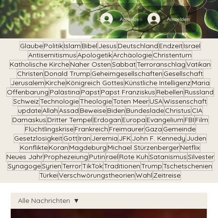
Anmelden
Anmelden
Glaube
Politik
Islam
Bibel
Jesus
Deutschland
Endzeit
Israel
Antisemitismus
Apologetik
Archäologie
Christentum
Katholische Kirche
Naher Osten
Sabbat
Terroranschlag
Vatikan
Christen
Donald Trump
Geheimgesellschaften
Gesellschaft
Jerusalem
Kirche
Königreich Gottes
Künstliche Intelligenz
Maria
Offenbarung
Palästina
Papst
Papst Franziskus
Rebellen
Russland
Schweiz
Technologie
Theologie
Toten Meer
USA
Wissenschaft
update
Allah
Assad
Beweise
Biden
Bundeslade
Christus
CIA
Damaskus
Dritter Tempel
Erdogan
Europa
Evangelium
FBI
Film
Flüchtlingskrise
Frankreich
Freimaurer
Gaza
Gemeinde
Gesetzlosigkeit
Gott
Iran
Jeremia
JFK
John F. Kennedy
Juden
Konflikte
Koran
Magdeburg
Michael Stürzenberger
Netflix
Neues Jahr
Prophezeiung
Putin
rael
Rote Kuh
Satanismus
Silvester
Synagoge
Syrien
Terror
TikTok
Traditionen
Trump
Tschetschenien
Türkei
Verschwörungstheorien
Wahl
Zeitreise
Alle Nachrichten