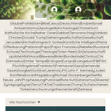
Anmelden
Anmelden
Glaube
Politik
Islam
Bibel
Jesus
Deutschland
Endzeit
Israel
Antisemitismus
Apologetik
Archäologie
Christentum
Katholische Kirche
Naher Osten
Sabbat
Terroranschlag
Vatikan
Christen
Donald Trump
Geheimgesellschaften
Gesellschaft
Jerusalem
Kirche
Königreich Gottes
Künstliche Intelligenz
Maria
Offenbarung
Palästina
Papst
Papst Franziskus
Rebellen
Russland
Schweiz
Technologie
Theologie
Toten Meer
USA
Wissenschaft
update
Allah
Assad
Beweise
Biden
Bundeslade
Christus
CIA
Damaskus
Dritter Tempel
Erdogan
Europa
Evangelium
FBI
Film
Flüchtlingskrise
Frankreich
Freimaurer
Gaza
Gemeinde
Gesetzlosigkeit
Gott
Iran
Jeremia
JFK
John F. Kennedy
Juden
Konflikte
Koran
Magdeburg
Michael Stürzenberger
Netflix
Neues Jahr
Prophezeiung
Putin
rael
Rote Kuh
Satanismus
Silvester
Synagoge
Syrien
Terror
TikTok
Traditionen
Trump
Tschetschenien
Türkei
Verschwörungstheorien
Wahl
Zeitreise
Alle Nachrichten