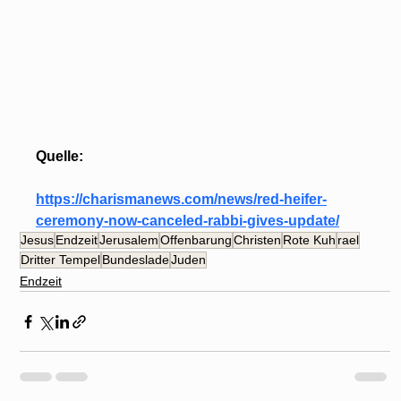
Quelle: 
https://charismanews.com/news/red-heifer-
ceremony-now-canceled-rabbi-gives-update/
Jesus
Endzeit
Jerusalem
Offenbarung
Christen
Rote Kuh
rael
Dritter Tempel
Bundeslade
Juden
Endzeit